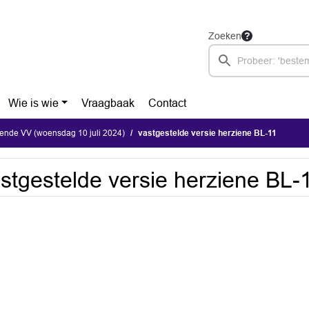
Zoeken
Wie is wie
Vraagbaak
Contact
ende VV (woensdag 10 juli 2024)
vastgestelde versie herziene BL-11
stgestelde versie herziene BL-