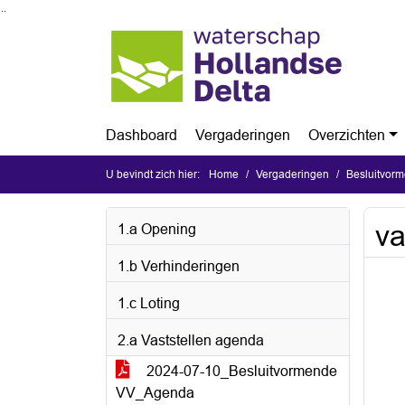
Ga naar de inhoud van deze pagina
Ga naar het zoeken
Ga naar het menu
Dashboard
Vergaderingen
Overzichten
U bevindt zich hier:
Home
Vergaderingen
Besluitvorm
va
1.a Opening
1.b Verhinderingen
1.c Loting
2.a Vaststellen agenda
2024-07-10_Besluitvormende
VV_Agenda