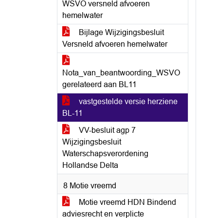
WSVO versneld afvoeren
hemelwater
Bijlage Wijzigingsbesluit
Versneld afvoeren hemelwater
Nota_van_beantwoording_WSVO
gerelateerd aan BL11
vastgestelde versie herziene
BL-11
VV-besluit agp 7
Wijzigingsbesluit
Waterschapsverordening
Hollandse Delta
8 Motie vreemd
Motie vreemd HDN Bindend
adviesrecht en verplicte