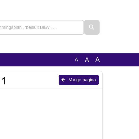
A
A
A
11
Vorige pagina