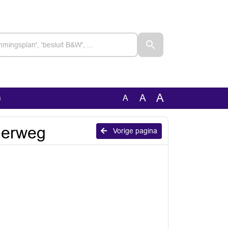
A
A
A
g
derweg
Vorige pagina