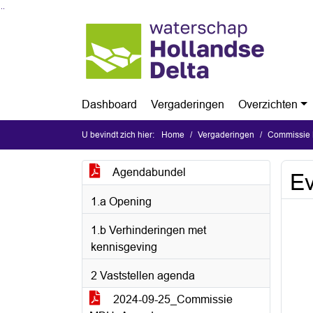
Ga naar de inhoud van deze pagina
Ga naar het zoeken
Ga naar het menu
Dashboard
Vergaderingen
Overzichten
U bevindt zich hier:
Home
Vergaderingen
Commissie 
Agendabundel
Ev
1.a Opening
1.b Verhinderingen met
kennisgeving
2 Vaststellen agenda
2024-09-25_Commissie