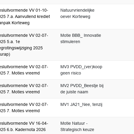
esluitvormende VV 01-10-
Natuurvriendelijke
25 7.a. Aanvullend krediet
oever Korteweg
anpak Korteweg
esluitvormende VV 02-07-
Motie BBB_ Innovatie
025 5.a. 1e
stimuleren
grotingswijziging 2025
burap)
esluitvormende VV 02-07-
MV3 PVDD_(ver)koop
025 7. Moties vreemd
geen risico
esluitvormende VV 02-07-
MV2 PVDD_Beestje bij
025 7. Moties vreemd
de juiste naam
esluitvormende VV 02-07-
MV1 JA21_Nee, tenzij
025 7. Moties vreemd
esluitvormende VV 16-04-
Motie Natuur -
025 6.b. Kadernota 2026
Strategisch keuze