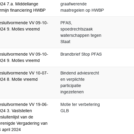
024 7.a. Middellange
graafwerende
ermijn financiering HWBP
maatregelen op HWBP
esluitvormende VV 09-10-
PFAS,
024 9. Moties vreemd
spoedrechtszaak
waterschappen tegen
Staat
esluitvormende VV 09-10-
Brandbrief Stop PFAS
024 9. Moties vreemd
esluitvormende VV 10-07-
Bindend adviesrecht
024 8. Motie vreemd
en verplichte
participatie
ingezetenen
esluitvormende VV 19-06-
Motie ter verbetering
24 3. Vaststellen
GLB
sluitenlijst van de
erenigde Vergadering van
 april 2024