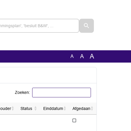
A
A
A
Zoeken:
houder
Status
Einddatum
Afgedaan
Niet afgedaan