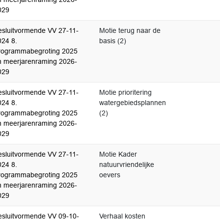
029
esluitvormende VV 27-11-
Motie terug naar de
024 8.
basis (2)
rogrammabegroting 2025
n meerjarenraming 2026-
029
esluitvormende VV 27-11-
Motie prioritering
024 8.
watergebiedsplannen
rogrammabegroting 2025
(2)
n meerjarenraming 2026-
029
esluitvormende VV 27-11-
Motie Kader
024 8.
natuurvriendelijke
rogrammabegroting 2025
oevers
n meerjarenraming 2026-
029
esluitvormende VV 09-10-
Verhaal kosten