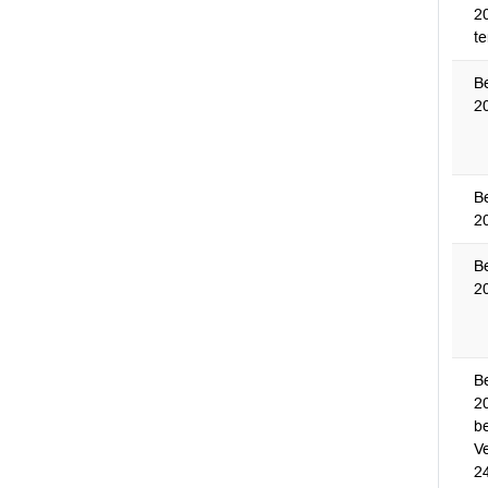
2
t
B
2
B
2
B
2
B
20
be
V
24