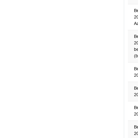
B
20
A
B
2
be
(
B
2
B
2
B
2
B
2