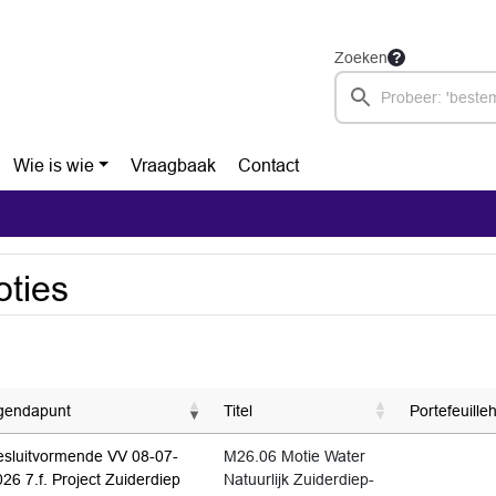
Zoeken
Wie is wie
Vraagbaak
Contact
ties
gendapunt
Titel
Portefeuille
esluitvormende VV 08-07-
M26.06 Motie Water
26 7.f. Project Zuiderdiep
Natuurlijk Zuiderdiep-