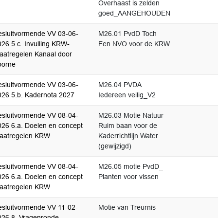
Overhaast is zelden
goed_AANGEHOUDEN
esluitvormende VV 03-06-
M26.01 PvdD Toch
26 5.c. Invulling KRW-
Een NVO voor de KRW
aatregelen Kanaal door
oorne
esluitvormende VV 03-06-
M26.04 PVDA
026 5.b. Kadernota 2027
Iedereen veilig_V2
esluitvormende VV 08-04-
M26.03 Motie Natuur
026 6.a. Doelen en concept
Ruim baan voor de
aatregelen KRW
Kaderrichtlijn Water
(gewijzigd)
esluitvormende VV 08-04-
M26.05 motie PvdD_
026 6.a. Doelen en concept
Planten voor vissen
aatregelen KRW
esluitvormende VV 11-02-
Motie van Treurnis
026 8. Vragenronde