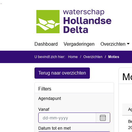
Ga naar de inhoud van deze pagina
Ga naar het zoeken
Ga naar het menu
Dashboard
Vergaderingen
Overzichten
U bevindt zich hier:
Home
Overzichten
Moties
Terug naar overzichten
Mo
Filters
Agendapunt
vanaf
A
Selecteer
B
een
20
Datum tot en met
datum