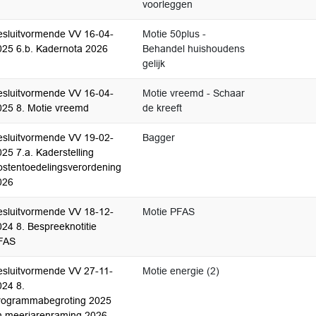
voorleggen
esluitvormende VV 16-04-
Motie 50plus -
025 6.b. Kadernota 2026
Behandel huishoudens
gelijk
esluitvormende VV 16-04-
Motie vreemd - Schaar
025 8. Motie vreemd
de kreeft
esluitvormende VV 19-02-
Bagger
25 7.a. Kaderstelling
ostentoedelingsverordening
026
esluitvormende VV 18-12-
Motie PFAS
024 8. Bespreeknotitie
FAS
esluitvormende VV 27-11-
Motie energie (2)
024 8.
rogrammabegroting 2025
n meerjarenraming 2026-