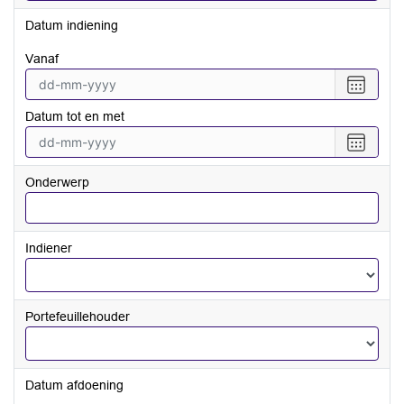
Datum indiening
vanaf
Selecte
een
Datum tot en met
datum
vanaf
Selecte
een
datum
Onderwerp
tot
en
met
Indiener
Portefeuillehouder
Datum afdoening