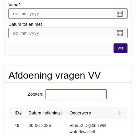
vanaf
Selecte
een
Datum tot en met
datum
vanaf
Selecte
een
datum
Wis
tot
en
met
Afdoening vragen VV
Zoeken:
ID
Datum indiening
Onderwerp
49
30-06-2026
V26/52 Digital Twin
waterkwaliteit