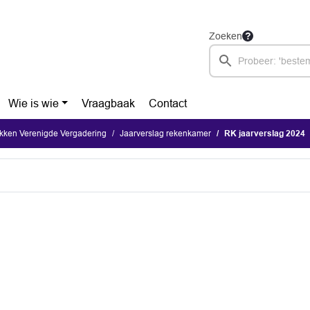
Zoeken
Wie is wie
Vraagbaak
Contact
kken Verenigde Vergadering
Jaarverslag rekenkamer
RK jaarverslag 2024