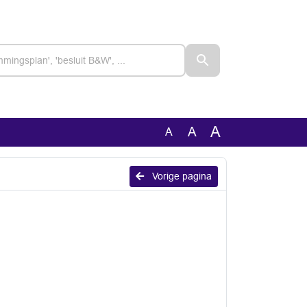
A
A
A
Vorige pagina