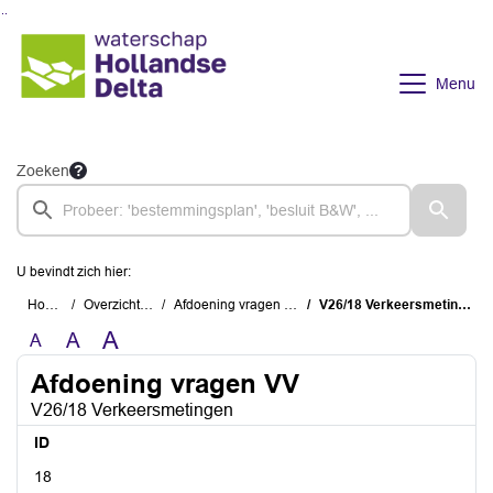
Ga naar de inhoud van deze pagina
Ga naar het zoeken
Ga naar het menu
Menu
Zoeken
U bevindt zich hier:
Home
Overzichten
Afdoening vragen VV
V26/18 Verkeersmetingen
A
A
A
Afdoening vragen VV
V26/18 Verkeersmetingen
ID
18