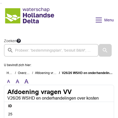
Ga naar de inhoud van deze pagina
Ga naar het zoeken
Ga naar het menu
Menu
Zoeken
U bevindt zich hier:
Home
Overzichten
Afdoening vragen VV
V26/26 WSHD en onderhandelingen over kosten
A
A
A
Afdoening vragen VV
V26/26 WSHD en onderhandelingen over kosten
ID
25