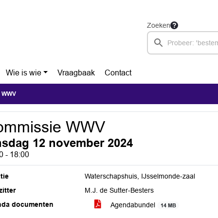
Zoeken
Wie is wie
Vraagbaak
Contact
e WWV
ommissie WWV
nsdag 12 november 2024
0 - 18:00
tie
Waterschapshuis, IJsselmonde-zaal
itter
M.J. de Sutter-Besters
nda documenten
Agendabundel
14 MB