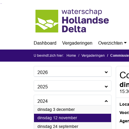
Ga naar de inhoud van deze pagina
Ga naar het zoeken
Ga naar het menu
Dashboard
Vergaderingen
Overzichten
U bevindt zich hier:
Home
Vergaderingen
Commissi
2026
C
di
2025
15:3
2024
Loca
2024
dinsdag 3 december
Voorz
2024
dinsdag 12 november
Age
2024
dinsdag 24 september