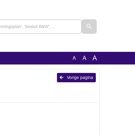
A
A
A
Vorige pagina