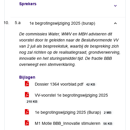
Sprekers
5.a
1e begrotingswijziging 2025 (burap)
De commissies Water, WWV en MBH adviseren dit
voorstel door te geleiden naar de Besluitvormende VV
van 2 juli als bespreekstuk, waarbij de bespreking zich
nog zal richten op de realisatiegraad, grondverwerving,
innovatie en het sturingsmiddel tijd. De fractie BBB
overweegt een stemverklaring.
Bijlagen
Dossier 1364 voorblad.pdf
42 KB
VV-voorstel 1e begrotingswijziging 2025
210 KB
1e begrotingswijziging 2025 (Burap)
2 MB
M1 Motie BBB_Innovatie stimuleren
56 KB