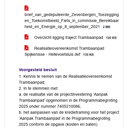
brief_van_gedeputeerde_Zevenbergen_Toezegging
en_Toekomstbeeld_Fiets_in_commissie_Bereikbaar
heid_en_Energie_op_8_september_2021
2 MB
Overzicht ligging traject Trambaanpad
120 KB
Realisatieovereenkomst Trambaanpad
Spijkenisse - Hellevoetsluis def
139 KB
Voorgesteld besluit
1. Kennis te nemen van de Realisatieovereenkomst
Trambaanpad;
2. In te stemmen met:
a. de realisatie van de projectinvestering ‘Aanpak
Trambaanpad’ opgenomen in de Programmabegroting
2025 onder nummer 7405210086;
b. het aanpassen van de kredietraming voor het project
‘Aanpak Trambaanpad’ in de Programmabegroting
2025 conform de opgave (kosten en baten)