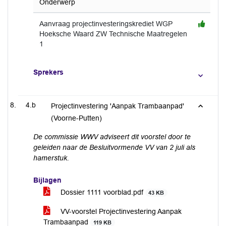
Onderwerp
Aanvraag projectinvesteringskrediet WGP
Hoeksche Waard ZW Technische Maatregelen
1
Sprekers
4.b
Projectinvestering 'Aanpak Trambaanpad'
(Voorne-Putten)
De commissie WWV adviseert dit voorstel door te
geleiden naar de Besluitvormende VV van 2 juli als
hamerstuk.
Bijlagen
Dossier 1111 voorblad.pdf
43 KB
VV-voorstel Projectinvestering Aanpak
Trambaanpad
119 KB