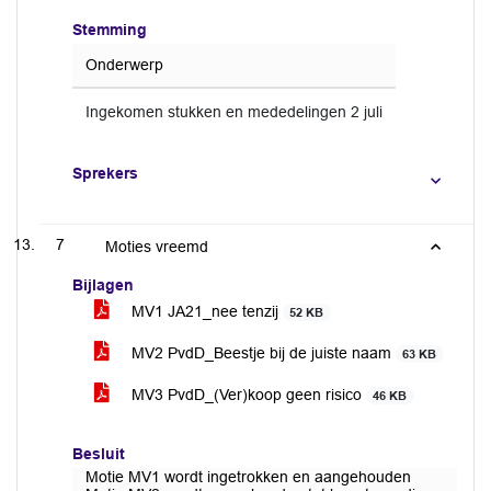
Stemming
Onderwerp
Ingekomen stukken en mededelingen 2 juli
Sprekers
7
Moties vreemd
Bijlagen
MV1 JA21_nee tenzij
52 KB
MV2 PvdD_Beestje bij de juiste naam
63 KB
MV3 PvdD_(Ver)koop geen risico
46 KB
Besluit
Motie MV1 wordt ingetrokken en aangehouden