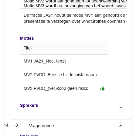
Motie MV2 wordt aangehouden tot beantwoording van vr
Motie MV3 wordt na toevoeging van het woord invasieve 
De fractie JA21 houdt de motie MV1 aan gehoord de toez
presentatie te verzorgen over windturbines op/in/aan dijkl
Moties
Titel
MV1 JA21_Nee, tenzij
MV2 PVDD_Beestje bij de juiste naam
MV3 PVDD_(ver)koop geen risico
Sprekers
8
Vragenronde