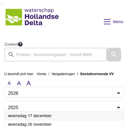
Ga naar de inhoud van deze pagina
Ga naar het zoeken
Ga naar het menu
Menu
Zoeken
U bevindt zich hier:
Home
Vergaderingen
Besluitvormende VV
A
A
A
2026
2025
2025
woensdag 17 december
2025
woensdag 26 november