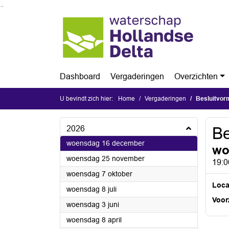
Ga naar de inhoud van deze pagina
Ga naar het zoeken
Ga naar het menu
Dashboard
Vergaderingen
Overzichten
U bevindt zich hier:
Home
Vergaderingen
Besluitvor
2026
Be
2026
woensdag 16 december
wo
2026
woensdag 25 november
19:0
2026
woensdag 7 oktober
Loca
2026
woensdag 8 juli
Voorz
2026
woensdag 3 juni
2026
woensdag 8 april