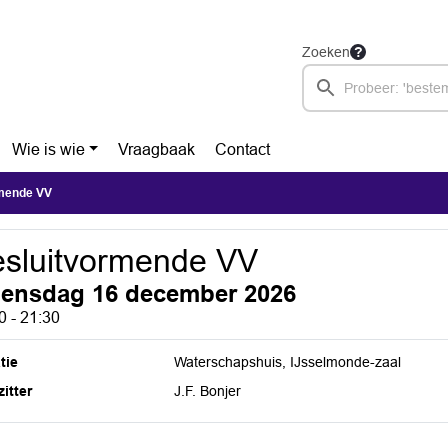
Zoeken
Wie is wie
Vraagbaak
Contact
mende VV
sluitvormende VV
ensdag 16 december 2026
0 - 21:30
tie
Waterschapshuis, IJsselmonde-zaal
itter
J.F. Bonjer