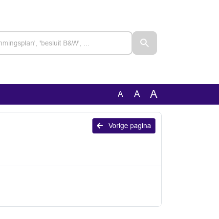
A
A
A
Vorige pagina