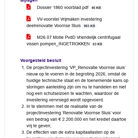
Bijlagen
Dossier 1860 voorblad.pdf
46 KB
VV-voorstel Vrijmaken investering
deelrenovatie Voornse Sluis
983 KB
M26.07 Motie PvdD Vriendelijk centrifugaal
vissen pompen_INGETROKKEN
63 KB
Voorgesteld besluit
De projectinvestering ‘VP_Renovatie Voornse sluis’
nieuw op te voeren in de begroting 2026; omdat de
huidige technische staat en de toenemende kans op
storingen aanleiding zijn om nu te handelen en niet
nog een schutseizoen te wachten, waardoor de
investering vervroegd wordt opgevoerd.
In te stemmen met de realisatie van de
projectinvestering ‘Renovatie Voornse Sluis’ voor
een bedrag van € 2.200.000 en het krediet daartoe
vrij te geven;
De effecten van de extra kapitaallasten op de