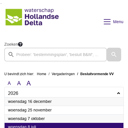
Ga naar de inhoud van deze pagina
Ga naar het zoeken
Ga naar het menu
Menu
Zoeken
U bevindt zich hier:
Home
Vergaderingen
Besluitvormende VV
A
A
A
2026
2026
woensdag 16 december
2026
woensdag 25 november
2026
woensdag 7 oktober
2026
woensdag 8 juli