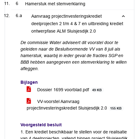
6
Hamerstuk met stemverklaring
6.a
Aanvraag projectinvesteringskrediet
deelprojecten 2 t/m 4 & 7 en uitbreiding krediet
ontwerpfase ALM Sluisjesdijk 2.0
De commissie Water adviseert dit voorstel door te
geleiden naar de Besluitvormende VV van 8 juli als
hamerstuk, waarbij in ieder geval de fracties SGP en
BBB hebben aangegeven een stemverklaring te willen
afleggen.
Bijlagen
Dossier 1699 voorblad.pdf
49 KB
VV-voorstel Aanvraag
projectinvesteringskrediet Sluisjesdijk 2.0
155 KB
Voorgesteld besluit
1. Een krediet beschikbaar te stellen voor de realisatie
van 4 deelprojecten, vallend binnen project Sluisjesdijk