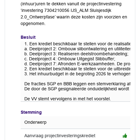
(inhuur)uren te dekken vanuit de projectinvestering
‘investering 7304210056 IJS_ALM Sluisjesdijk
2.0_Ontwerpfase’ waarin deze kosten zijn voorzien en
opgenomen.
Besluit
1. Een krediet beschikbaar te stellen voor de realisatie van
a. Deelproject 2: Ombouw slibontwatering en utiliteiten;
b. Deelproject 3: Realiseren deelstroombehandeling;
c. Deelproject 4: Ombouw Uitgegist Slibbuffer;
d. Deelproject 7: Afronden E-werkzaamheden. De project
2. Een krediet beschikbaar te stellen voor de uitbreidi
3. Het inhuurbudget in de begroting 2026 te verhogen met 
De fracties SGP en BBB leggen een stemverklaring af.
De door de SGP gesignaleerde onduidelijkheid wordt schrift
De VV stemt vervolgens in met het voorstel.
Stemming
Onderwerp
Aanvraag projectinvesteringskrediet